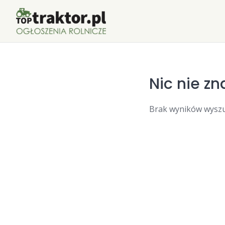
Skip
to
content
Nic nie zn
Brak wyników wyszu