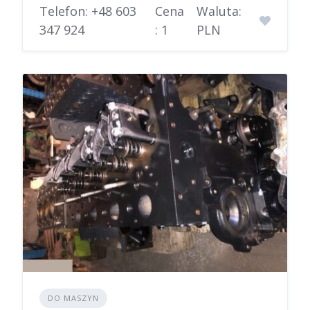
Telefon: +48 603
Cena
Waluta:
347 924
: 1
PLN
DO MASZYN