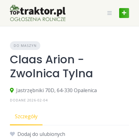
Skip
to
content
DO MASZYN
Claas Arion -
Zwolnica Tylna
Jastrzębniki 70D, 64-330 Opalenica
DODANE 2026-02-04
Szczegóły
Dodaj do ulubionych