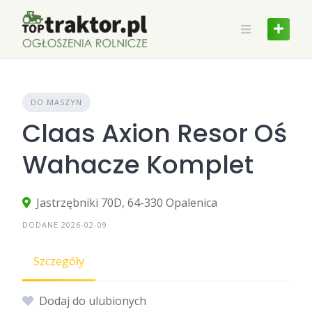
Skip
to
content
DO MASZYN
Claas Axion Resor Oś
Wahacze Komplet
Jastrzębniki 70D, 64-330 Opalenica
DODANE 2026-02-09
Szczegóły
Dodaj do ulubionych