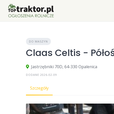
Skip
to
content
DO MASZYN
Claas Celtis - Póło
Jastrzębniki 70D, 64-330 Opalenica
DODANE 2026-02-09
Szczegóły