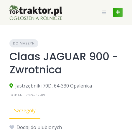
Skip
to
content
DO MASZYN
Claas JAGUAR 900 -
Zwrotnica
Jastrzębniki 70D, 64-330 Opalenica
DODANE 2026-02-09
Szczegóły
Dodaj do ulubionych