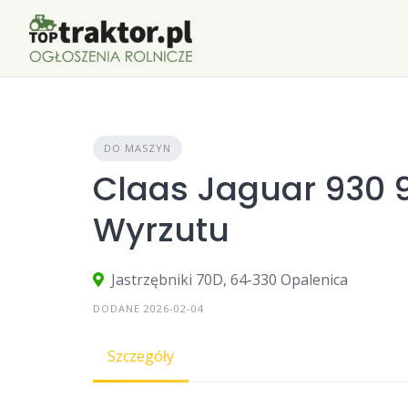
Skip
to
content
DO MASZYN
Claas Jaguar 930 9
Wyrzutu
Jastrzębniki 70D, 64-330 Opalenica
DODANE 2026-02-04
Szczegóły