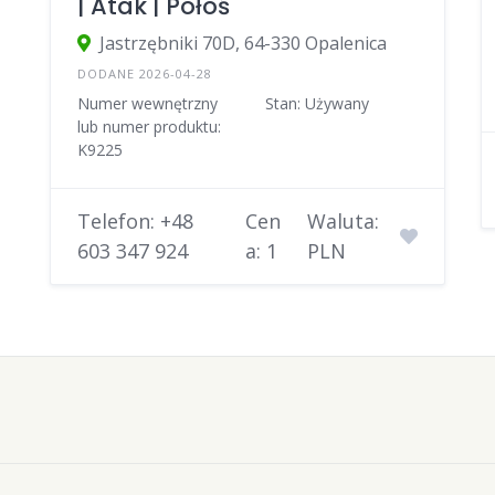
| Atak | Półoś
Jastrzębniki 70D, 64-330 Opalenica
DODANE 2026-04-28
Numer wewnętrzny
Stan: Używany
lub numer produktu:
K9225
Telefon: +48
Cen
Waluta:
603 347 924
a: 1
PLN