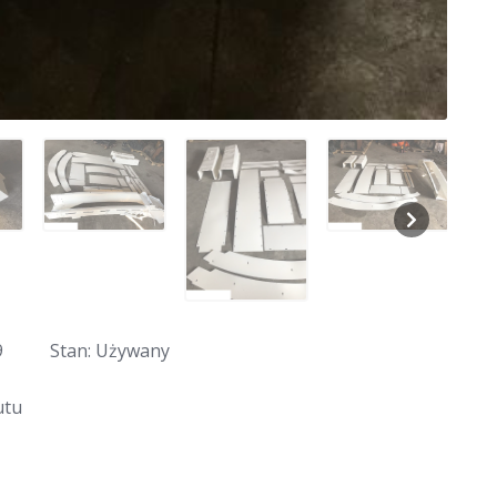
9
Stan: Używany
utu