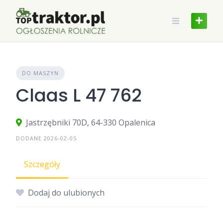
Skip
to
content
DO MASZYN
Claas L 47 762
Jastrzębniki 70D, 64-330 Opalenica
DODANE 2026-02-05
Szczegóły
Dodaj do ulubionych