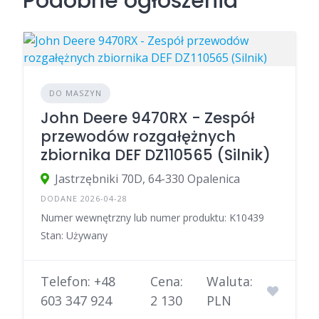
Podobne ogłoszenia
DO MASZYN
John Deere 9470RX - Zespół
przewodów rozgałężnych
zbiornika DEF DZ110565 (Silnik)
Jastrzębniki 70D, 64-330 Opalenica
DODANE 2026-04-28
Numer wewnętrzny lub numer produktu: K10439
Stan: Używany
Telefon: +48
Cena:
Waluta:
603 347 924
2 130
PLN