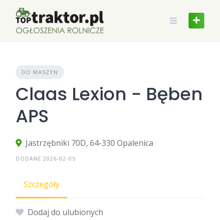
Skip
to
content
DO MASZYN
Claas Lexion - Bęben
APS
Jastrzębniki 70D, 64-330 Opalenica
DODANE 2026-02-05
Szczegóły
Dodaj do ulubionych