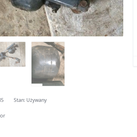
85
Stan: Używany
tor