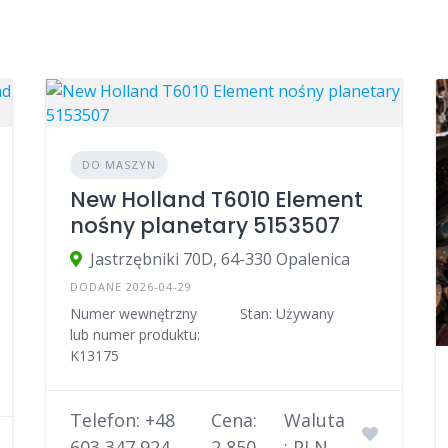
DO MASZYN
New Holland T6010 Element
nośny planetary 5153507
Jastrzębniki 70D, 64-330 Opalenica
DODANE 2026-04-29
Numer wewnętrzny
Stan: Używany
lub numer produktu:
K13175
Telefon: +48
Cena:
Waluta
603 347 924
2 850
: PLN