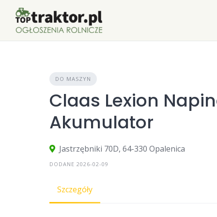
Skip
to
content
DO MASZYN
Claas Lexion Napin
Akumulator
Jastrzębniki 70D, 64-330 Opalenica
DODANE 2026-02-09
Szczegóły