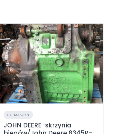
DO MASZYN
JOHN DEERE-skrzynia
biegów/John Deere 8345R-