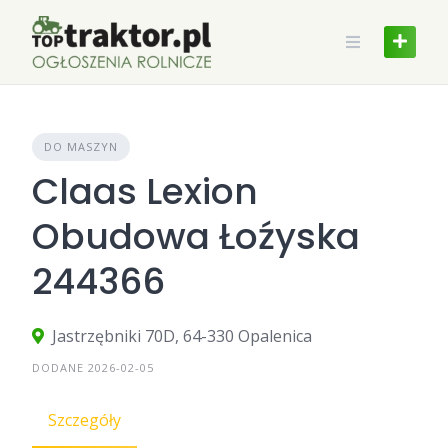
Skip
to
content
DO MASZYN
Claas Lexion
Obudowa Łoźyska
244366
Jastrzębniki 70D, 64-330 Opalenica
DODANE 2026-02-05
Szczegóły