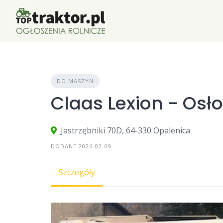
Skip
to
content
DO MASZYN
Claas Lexion - Osł
Jastrzębniki 70D, 64-330 Opalenica
DODANE 2026-02-09
Szczegóły