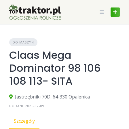
Skip
to
content
DO MASZYN
Claas Mega
Dominator 98 106
108 113- SITA
Jastrzębniki 70D, 64-330 Opalenica
DODANE 2026-02-09
Szczegóły