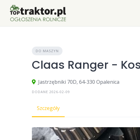
Skip
to
content
DO MASZYN
Claas Ranger - Ko
Jastrzębniki 70D, 64-330 Opalenica
DODANE 2026-02-09
Szczegóły