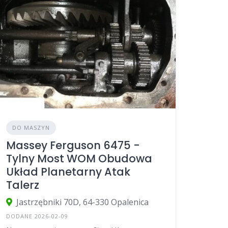
DO MASZYN
Massey Ferguson 6475 -
Tylny Most WOM Obudowa
Układ Planetarny Atak
Talerz
Jastrzębniki 70D, 64-330 Opalenica
DODANE 2026-02-09