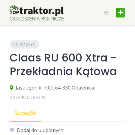
Skip
to
content
DO MASZYN
Claas RU 600 Xtra -
Przekładnia Kątowa
Jastrzębniki 70D, 64-330 Opalenica
DODANE 2026-02-05
Szczegóły
Dodaj do ulubionych