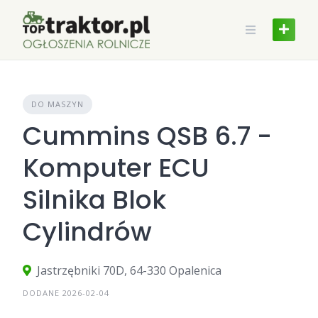
Skip
to
content
DO MASZYN
Cummins QSB 6.7 -
Komputer ECU
Silnika Blok
Cylindrów
Jastrzębniki 70D, 64-330 Opalenica
DODANE 2026-02-04