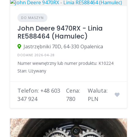
DO MASZYN
John Deere 9470RX - Linia
RE588464 (Hamulec)
Jastrzębniki 70D, 64-330 Opalenica
DODANE 2026-04-28
Numer wewnętrzny lub numer produktu: K10224
Stan: Używany
Telefon: +48 603
Cena:
Waluta:
347 924
780
PLN