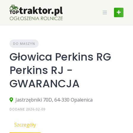
Skip
to
content
DO MASZYN
Głowica Perkins RG
Perkins RJ -
GWARANCJA
Jastrzębniki 70D, 64-330 Opalenica
DODANE 2026-02-09
Szczegóły