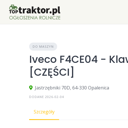
Skip
to
content
DO MASZYN
Iveco F4CE04 - Kl
[CZĘŚCI]
Jastrzębniki 70D, 64-330 Opalenica
DODANE 2026-02-04
Szczegóły