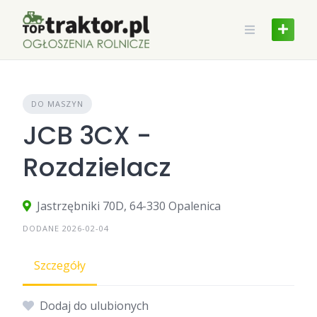
Skip
to
content
DO MASZYN
JCB 3CX -
Rozdzielacz
Jastrzębniki 70D, 64-330 Opalenica
DODANE 2026-02-04
Szczegóły
Dodaj do ulubionych