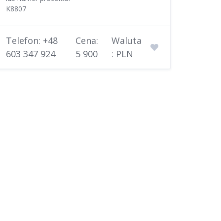
K8807
Telefon: +48
Cena:
Waluta
603 347 924
5 900
: PLN