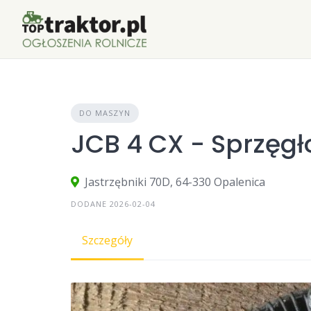
Skip
to
content
DO MASZYN
JCB 4 CX - Sprzęg
Jastrzębniki 70D, 64-330 Opalenica
DODANE 2026-02-04
Szczegóły