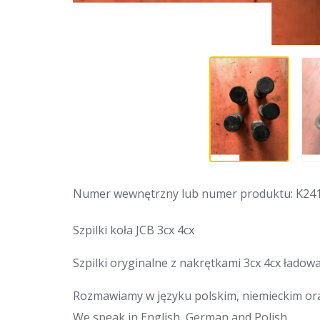
Numer wewnętrzny lub numer produktu: K24
Szpilki koła JCB 3cx 4cx
Szpilki oryginalne z nakrętkami 3cx 4cx ładow
Rozmawiamy w języku polskim, niemieckim ora
We speak in English, German and Polish