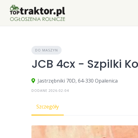
Skip
to
content
DO MASZYN
JCB 4cx - Szpilki K
Jastrzębniki 70D, 64-330 Opalenica
DODANE 2026-02-04
Szczegóły