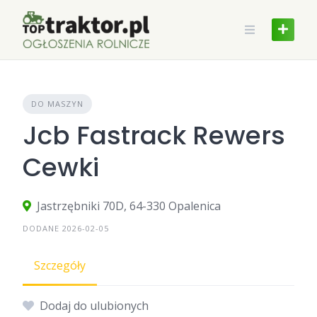
Skip
to
content
DO MASZYN
Jcb Fastrack Rewers
Cewki
Jastrzębniki 70D, 64-330 Opalenica
DODANE 2026-02-05
Szczegóły
Dodaj do ulubionych