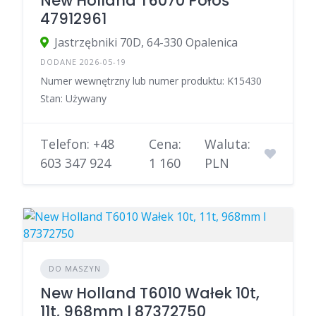
New Holland T6070 Półoś
47912961
Jastrzębniki 70D, 64-330 Opalenica
DODANE 2026-05-19
Numer wewnętrzny lub numer produktu: K15430
Stan: Używany
Telefon: +48
Cena:
Waluta:
603 347 924
1 160
PLN
DO MASZYN
New Holland T6010 Wałek 10t,
11t, 968mm l 87372750