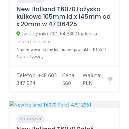
New Holland T6070 Łoźysko
kulkowe 105mm id x 145mm od
x 20mm w 47136425
Jastrzębniki 70D, 64-330 Opalenica
DODANE 2026-05-19
Numer wewnętrzny lub numer produktu: K15541
Stan: Używany
Telefon: +48 603
Cena:
Waluta:
347 924
560
PLN
DO MASZYN