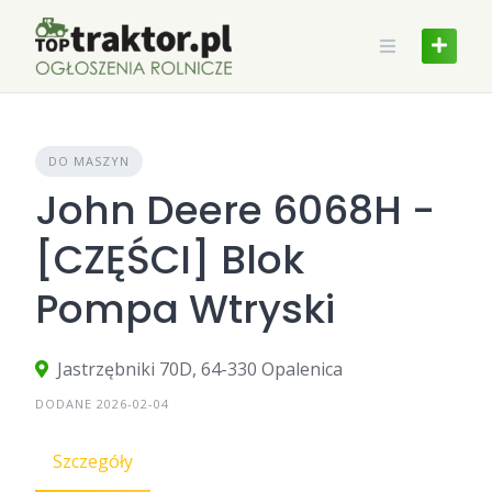
Skip
to
content
DO MASZYN
John Deere 6068H -
[CZĘŚCI] Blok
Pompa Wtryski
Jastrzębniki 70D, 64-330 Opalenica
DODANE 2026-02-04
Szczegóły