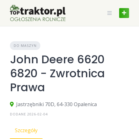
Skip
to
content
DO MASZYN
John Deere 6620
6820 - Zwrotnica
Prawa
Jastrzębniki 70D, 64-330 Opalenica
DODANE 2026-02-04
Szczegóły