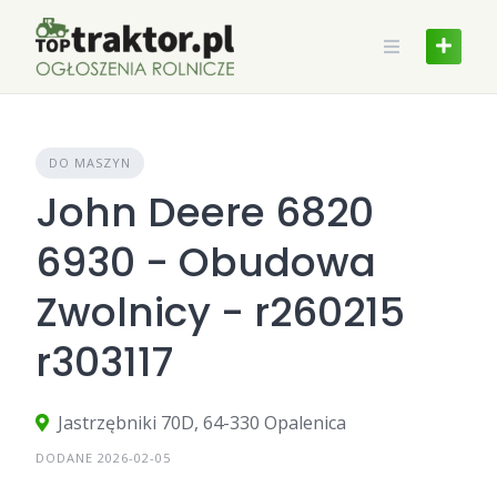
Skip
to
content
DO MASZYN
John Deere 6820
6930 - Obudowa
Zwolnicy - r260215
r303117
Jastrzębniki 70D, 64-330 Opalenica
DODANE 2026-02-05