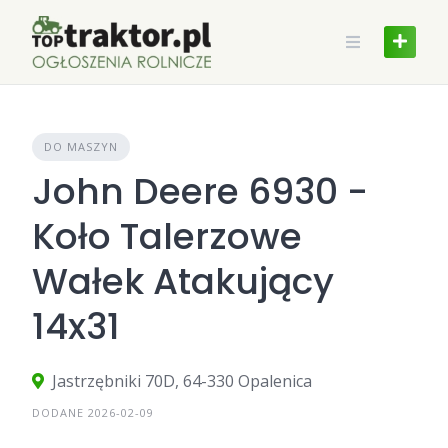
Skip
to
content
DO MASZYN
John Deere 6930 -
Koło Talerzowe
Wałek Atakujący
14x31
Jastrzębniki 70D, 64-330 Opalenica
DODANE 2026-02-09