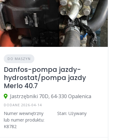
DO MASZYN
Danfos-pompa jazdy-
hydrostat/pompa jazdy
Merlo 40.7
Jastrzębniki 70D, 64-330 Opalenica
DODANE 2026-04-14
Numer wewnętrzny
Stan: Używany
lub numer produktu:
K8782