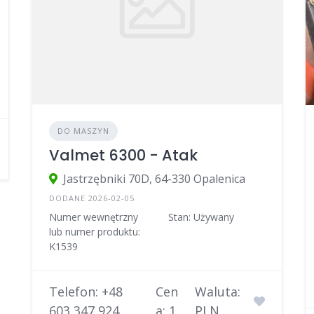
DO MASZYN
Valmet 6300 - Atak
Jastrzębniki 70D, 64-330 Opalenica
DODANE 2026-02-05
Numer wewnętrzny
Stan: Używany
lub numer produktu:
K1539
Telefon: +48
Cen
Waluta:
603 347 924
a: 1
PLN