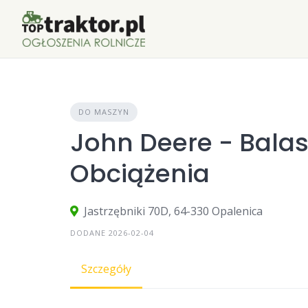
Skip
to
content
DO MASZYN
John Deere - Bala
Obciążenia
Jastrzębniki 70D, 64-330 Opalenica
DODANE 2026-02-04
Szczegóły