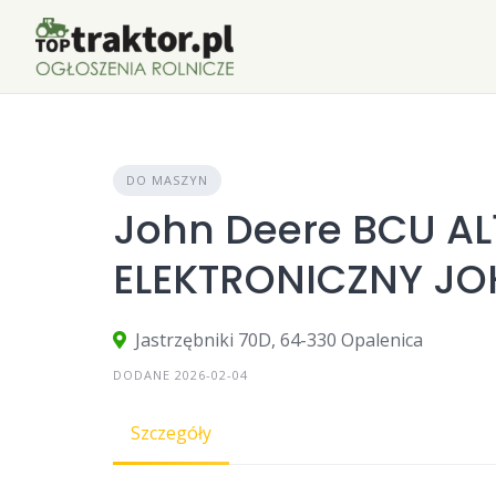
Skip
to
content
DO MASZYN
John Deere BCU AL
ELEKTRONICZNY JO
Jastrzębniki 70D, 64-330 Opalenica
DODANE 2026-02-04
Szczegóły