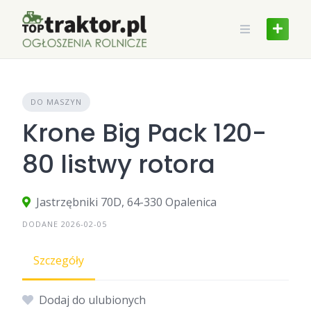
Skip
to
content
DO MASZYN
Krone Big Pack 120-
80 listwy rotora
Jastrzębniki 70D, 64-330 Opalenica
DODANE 2026-02-05
Szczegóły
Dodaj do ulubionych