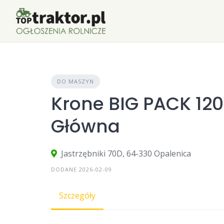
Skip
to
content
DO MASZYN
Krone BIG PACK 120
Główna
Jastrzębniki 70D, 64-330 Opalenica
DODANE 2026-02-09
Szczegóły