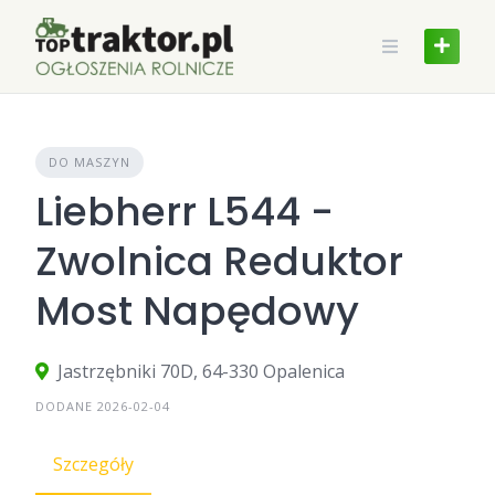
Skip
to
content
DO MASZYN
Liebherr L544 -
Zwolnica Reduktor
Most Napędowy
Jastrzębniki 70D, 64-330 Opalenica
DODANE 2026-02-04
Szczegóły