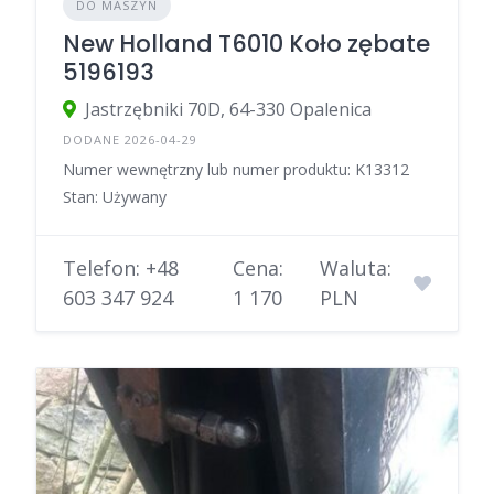
DO MASZYN
New Holland T6010 Koło zębate
5196193
Jastrzębniki 70D, 64-330 Opalenica
DODANE 2026-04-29
Numer wewnętrzny lub numer produktu: K13312
Stan: Używany
Telefon: +48
Cena:
Waluta:
603 347 924
1 170
PLN