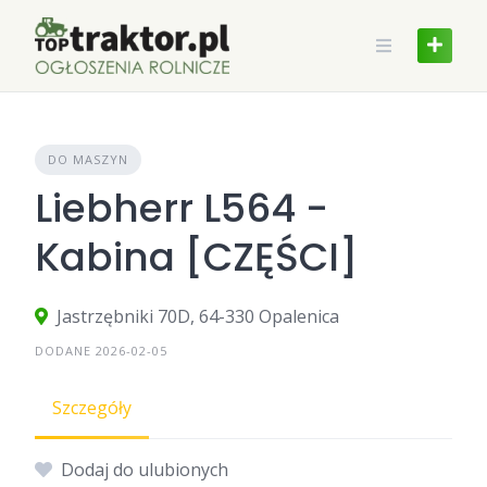
Skip
to
content
DO MASZYN
Liebherr L564 -
Kabina [CZĘŚCI]
Jastrzębniki 70D, 64-330 Opalenica
DODANE 2026-02-05
Szczegóły
Dodaj do ulubionych