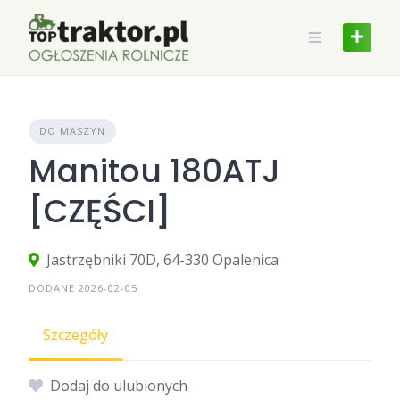
Skip
to
content
DO MASZYN
Manitou 180ATJ
[CZĘŚCI]
Jastrzębniki 70D, 64-330 Opalenica
DODANE 2026-02-05
Szczegóły
Dodaj do ulubionych