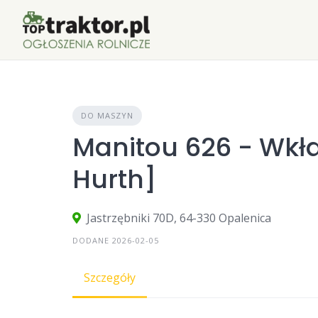
Skip
to
content
DO MASZYN
Manitou 626 - Wkł
Hurth]
Jastrzębniki 70D, 64-330 Opalenica
DODANE 2026-02-05
Szczegóły