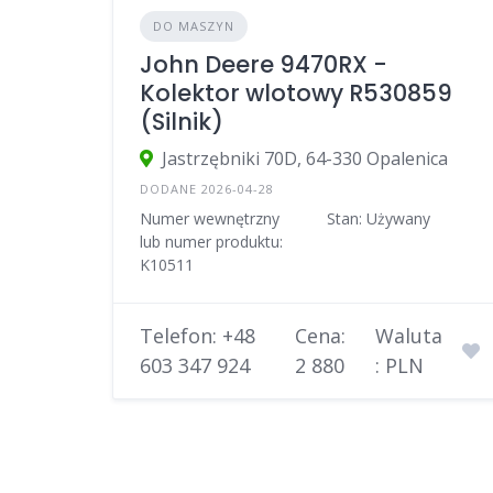
DO MASZYN
John Deere 9470RX -
Kolektor wlotowy R530859
(Silnik)
Jastrzębniki 70D, 64-330 Opalenica
DODANE 2026-04-28
Numer wewnętrzny
Stan: Używany
lub numer produktu:
K10511
Telefon: +48
Cena:
Waluta
603 347 924
2 880
: PLN