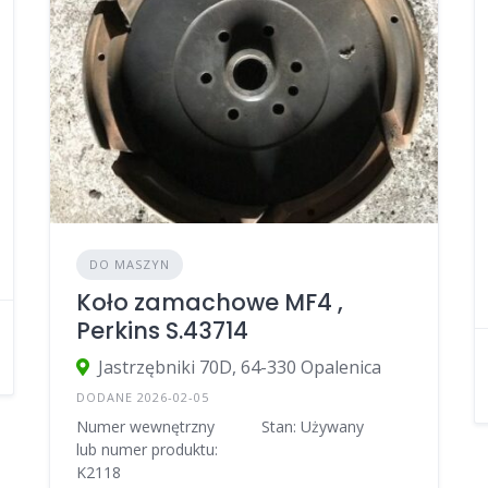
DO MASZYN
Koło zamachowe MF4 ,
Perkins S.43714
Jastrzębniki 70D, 64-330 Opalenica
DODANE 2026-02-05
Numer wewnętrzny
Stan: Używany
lub numer produktu:
K2118