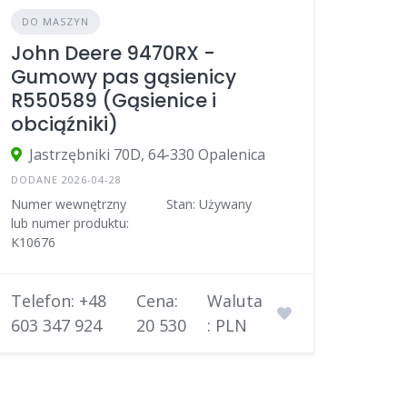
DO MASZYN
John Deere 9470RX -
Gumowy pas gąsienicy
R550589 (Gąsienice i
obciąźniki)
Jastrzębniki 70D, 64-330 Opalenica
DODANE 2026-04-28
Numer wewnętrzny
Stan: Używany
lub numer produktu:
K10676
Telefon: +48
Cena:
Waluta
603 347 924
20 530
: PLN