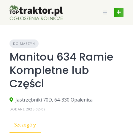
Skip
to
content
DO MASZYN
Manitou 634 Ramie
Kompletne lub
Części
Jastrzębniki 70D, 64-330 Opalenica
DODANE 2026-02-09
Szczegóły