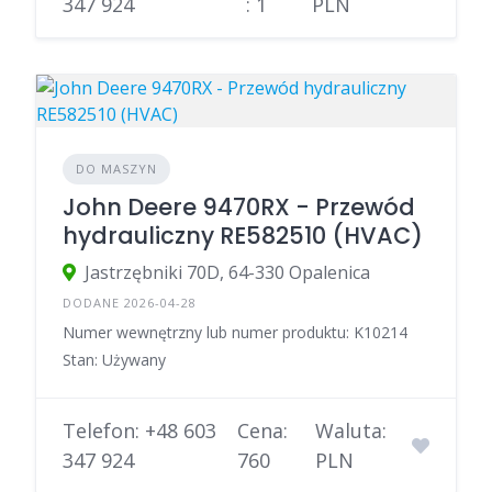
347 924
: 1
PLN
DO MASZYN
John Deere 9470RX - Przewód
hydrauliczny RE582510 (HVAC)
Jastrzębniki 70D, 64-330 Opalenica
DODANE 2026-04-28
Numer wewnętrzny lub numer produktu: K10214
Stan: Używany
Telefon: +48 603
Cena:
Waluta:
347 924
760
PLN