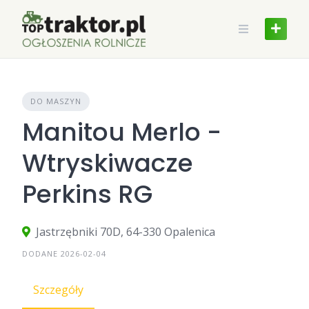
Skip
to
content
DO MASZYN
Manitou Merlo -
Wtryskiwacze
Perkins RG
Jastrzębniki 70D, 64-330 Opalenica
DODANE 2026-02-04
Szczegóły