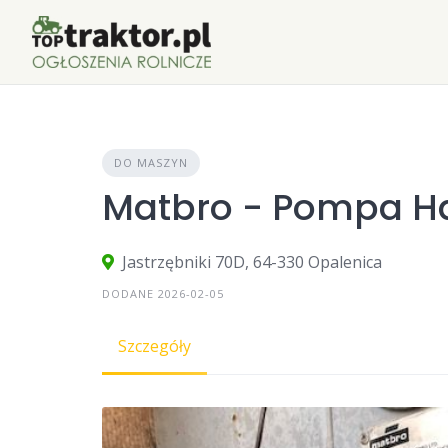
Skip
to
content
DO MASZYN
Matbro - Pompa 
Jastrzębniki 70D, 64-330 Opalenica
DODANE 2026-02-05
Szczegóły