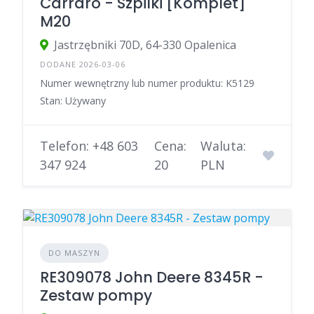
Carraro - Szpilki [Komplet]
M20
Jastrzębniki 70D, 64-330 Opalenica
DODANE 2026-03-06
Numer wewnętrzny lub numer produktu: K5129
Stan: Używany
Telefon: +48 603
Cena:
Waluta:
347 924
20
PLN
DO MASZYN
RE309078 John Deere 8345R -
Zestaw pompy