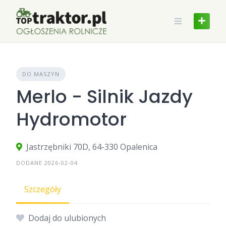
Skip
to
content
DO MASZYN
Merlo - Silnik Jazdy
Hydromotor
Jastrzębniki 70D, 64-330 Opalenica
DODANE 2026-02-04
Szczegóły
Dodaj do ulubionych