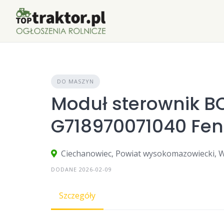
Skip
to
content
DO MASZYN
Moduł sterownik B
G718970071040 Fend
Ciechanowiec, Powiat wysokomazowiecki, W
DODANE 2026-02-09
Szczegóły