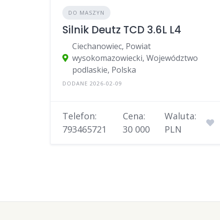
DO MASZYN
Silnik Deutz TCD 3.6L L4
Ciechanowiec, Powiat
wysokomazowiecki, Województwo
podlaskie, Polska
DODANE 2026-02-09
Telefon:
Cena:
Waluta:
793465721
30 000
PLN