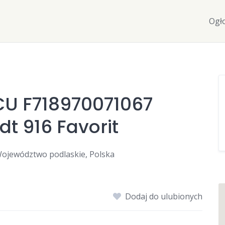
Ogł
CU F718970071067
t 916 Favorit
ojewództwo podlaskie, Polska
Dodaj do ulubionych