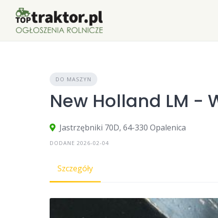
Skip
to
content
DO MASZYN
New Holland LM - 
Jastrzębniki 70D, 64-330 Opalenica
DODANE 2026-02-04
Szczegóły