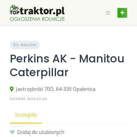
Skip
to
content
DO MASZYN
Perkins AK - Manitou
Caterpillar
Jastrzębniki 70D, 64-330 Opalenica
DODANE 2026-02-04
Szczegóły
Dodaj do ulubionych