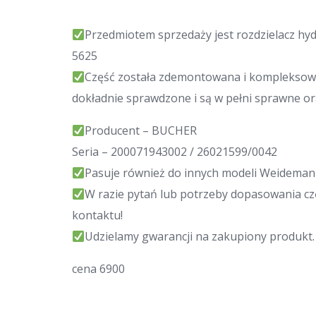
Przedmiotem sprzedaży jest rozdzielacz hy
5625
Część została zdemontowana i kompleksow
dokładnie sprawdzone i są w pełni sprawne o
Producent – BUCHER
Seria – 200071943002 / 26021599/0042
Pasuje również do innych modeli Weidema
W razie pytań lub potrzeby dopasowania c
kontaktu!
Udzielamy gwarancji na zakupiony produkt.
cena 6900