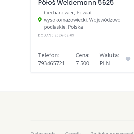
Półoś Weidemann 5625
Ciechanowiec, Powiat
wysokomazowiecki, Województwo
podlaskie, Polska
DODANE 2026-02-09
Telefon:
Cena:
Waluta:
793465721
7 500
PLN