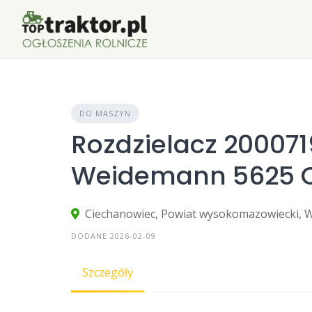
Skip
to
content
DO MASZYN
Rozdzielacz 20007
Weidemann 5625 
Ciechanowiec, Powiat wysokomazowiecki, W
DODANE 2026-02-09
Szczegóły