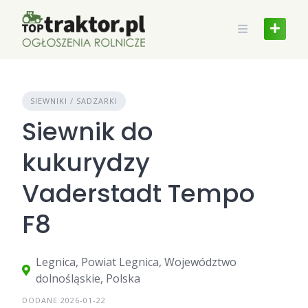
Skip
to
content
SIEWNIKI / SADZARKI
Siewnik do
kukurydzy
Vaderstadt Tempo
F8
Legnica, Powiat Legnica, Województwo
dolnośląskie, Polska
DODANE 2026-01-22