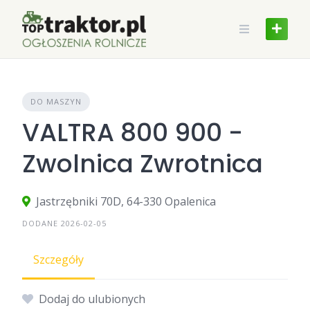
Skip
to
content
DO MASZYN
VALTRA 800 900 -
Zwolnica Zwrotnica
Jastrzębniki 70D, 64-330 Opalenica
DODANE 2026-02-05
Szczegóły
Dodaj do ulubionych