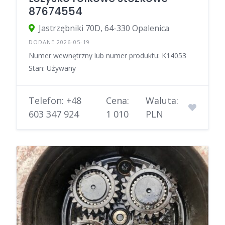
87674554
Jastrzębniki 70D, 64-330 Opalenica
DODANE 2026-05-19
Numer wewnętrzny lub numer produktu: K14053
Stan: Używany
Telefon: +48
Cena:
Waluta:
603 347 924
1 010
PLN