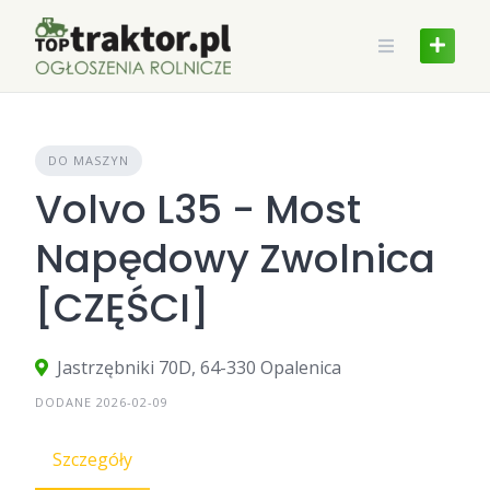
Skip
to
content
DO MASZYN
Volvo L35 - Most
Napędowy Zwolnica
[CZĘŚCI]
Jastrzębniki 70D, 64-330 Opalenica
DODANE 2026-02-09
Szczegóły