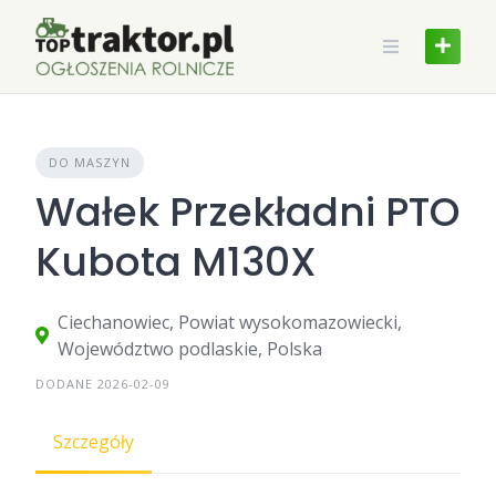
Skip
to
content
DO MASZYN
Wałek Przekładni PTO
Kubota M130X
Ciechanowiec, Powiat wysokomazowiecki,
Województwo podlaskie, Polska
DODANE 2026-02-09
Szczegóły