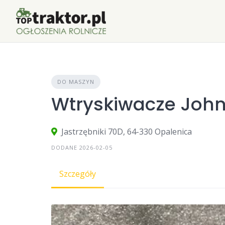
Skip
to
content
DO MASZYN
Wtryskiwacze John
Jastrzębniki 70D, 64-330 Opalenica
DODANE 2026-02-05
Szczegóły