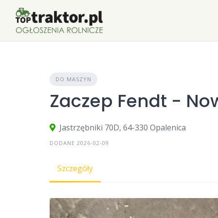
Skip
to
content
DO MASZYN
Zaczep Fendt - No
Jastrzębniki 70D, 64-330 Opalenica
DODANE 2026-02-09
Szczegóły