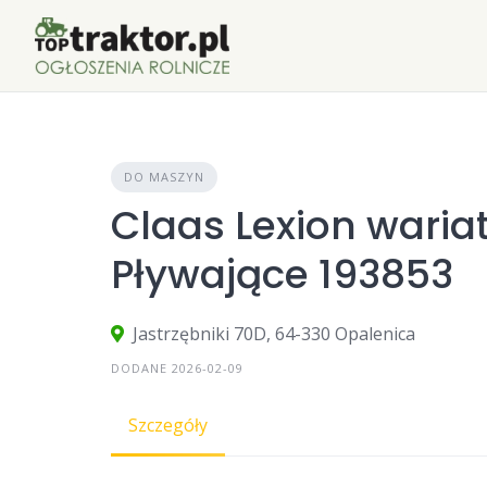
Skip
to
content
DO MASZYN
Claas Lexion waria
Pływające 193853
Jastrzębniki 70D, 64-330 Opalenica
DODANE 2026-02-09
Szczegóły