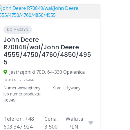
DO MASZYN
John Deere
R70848/wał/John Deere
4555/4750/4760/4850/495
5
Jastrzębniki 70D, 64-330 Opalenica
DODANE 2026-04-03
Numer wewnętrzny
Stan: Używany
lub numer produktu:
K6349
Telefon: +48
Cena:
Waluta
603 347 924
3 500
: PLN