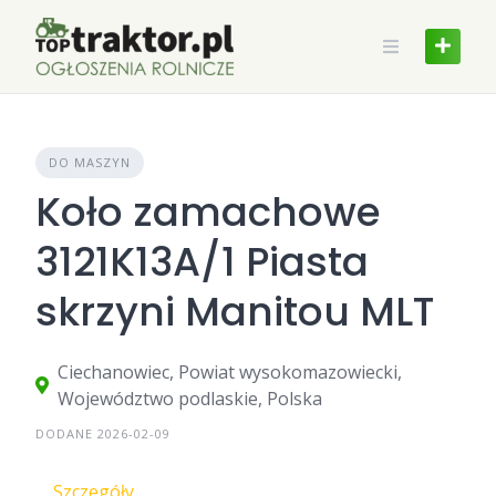
Skip
to
content
DO MASZYN
Koło zamachowe
3121K13A/1 Piasta
skrzyni Manitou MLT
Ciechanowiec, Powiat wysokomazowiecki,
Województwo podlaskie, Polska
DODANE 2026-02-09
Szczegóły